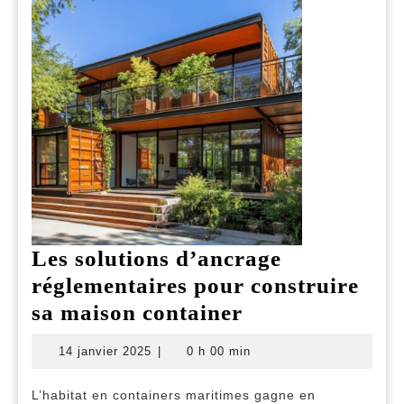
votre
budget
Les solutions d’ancrage
réglementaires pour construire
Les
sa maison container
solutions
14
14 janvier 2025
|
0 h 00 min
d’ancrage
janvier
2025
réglementaires
L’habitat en containers maritimes gagne en