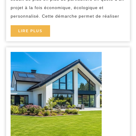
maison
projet à la fois économique, écologique et
en
personnalisé. Cette démarche permet de réaliser
bois
LIRE
LIRE PLUS
en
PLUS
kit
pour
l’autoconstructi