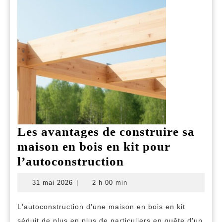
Les avantages de construire sa
maison en bois en kit pour
Les
l’autoconstruction
avantages
31
31 mai 2026
|
2 h 00 min
de
mai
2026
construire
L'autoconstruction d'une maison en bois en kit
sa
séduit de plus en plus de particuliers en quête d'un