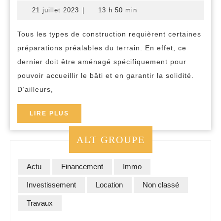
amenager
21
21 juillet 2023
|
13 h 50 min
votre
juillet
2023
parcelle
Tous les types de construction requièrent certaines
etape
préparations préalables du terrain. En effet, ce
par
dernier doit être aménagé spécifiquement pour
etape
pouvoir accueillir le bâti et en garantir la solidité.
D’ailleurs,
avant
une
LIRE
LIRE PLUS
construction
PLUS
?
ALT GROUPE
Actu
Financement
Immo
Investissement
Location
Non classé
Travaux