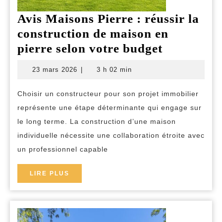
Avis Maisons Pierre : réussir la
construction de maison en
Avis
pierre selon votre budget
Maisons
23
23 mars 2026
|
3 h 02 min
Pierre
mars
2026
:
Choisir un constructeur pour son projet immobilier
réussir
représente une étape déterminante qui engage sur
la
le long terme. La construction d’une maison
construct
individuelle nécessite une collaboration étroite avec
un professionnel capable
de
maison
LIRE
LIRE PLUS
en
PLUS
pierre
selon