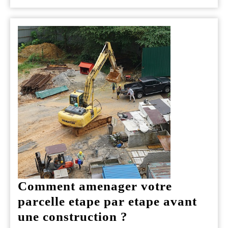
Le
guide
complet
des
bonnes
pratiques
Comment amenager votre
parcelle etape par etape avant
Comment
une construction ?