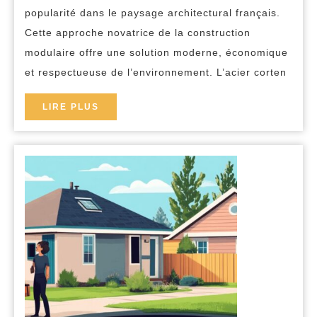
pour
popularité dans le paysage architectural français.
construire
Cette approche novatrice de la construction
sa
modulaire offre une solution moderne, économique
et respectueuse de l’environnement. L’acier corten
maison
container
LIRE
LIRE PLUS
PLUS