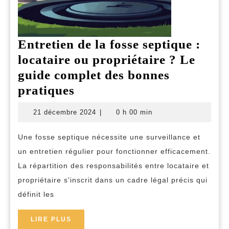
Entretien de la fosse septique :
locataire ou propriétaire ? Le
guide complet des bonnes
Entretien
pratiques
de
21
21 décembre 2024
|
0 h 00 min
la
décembre
2024
fosse
Une fosse septique nécessite une surveillance et
septique
un entretien régulier pour fonctionner efficacement.
:
La répartition des responsabilités entre locataire et
locataire
propriétaire s'inscrit dans un cadre légal précis qui
définit les
ou
propriétaire
LIRE
LIRE PLUS
?
PLUS