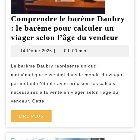
Comprendre le barème Daubry
: le barème pour calculer un
Comp
viager selon l’âge du vendeur
le
14
14 février 2025
|
0 h 00 min
barè
février
2025
Daub
Le barème Daubry représente un outil
:
mathématique essentiel dans le monde du viager,
le
permettant d'établir avec précision les calculs
barè
nécessaires à la vente en viager selon l'âge du
vendeur. Cette
pour
calcul
LIRE
LIRE PLUS
un
PLUS
viage