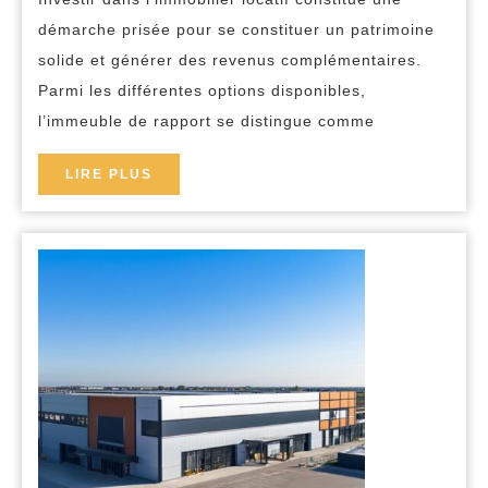
de
démarche prisée pour se constituer un patrimoine
rapport
solide et générer des revenus complémentaires.
avec
Parmi les différentes options disponibles,
l’immeuble de rapport se distingue comme
un
bon
LIRE
LIRE PLUS
syndic
PLUS
de
copropriété
pour
vos
revenus
passifs
?