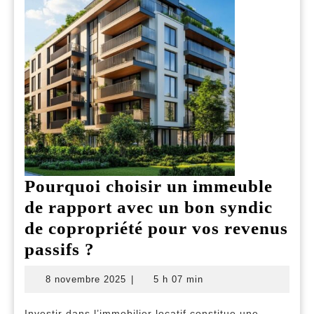
Pourquoi choisir un immeuble
de rapport avec un bon syndic
de copropriété pour vos revenus
Pourquoi
passifs ?
choisir
8
8 novembre 2025
|
5 h 07 min
un
novembre
2025
immeuble
Investir dans l’immobilier locatif constitue une