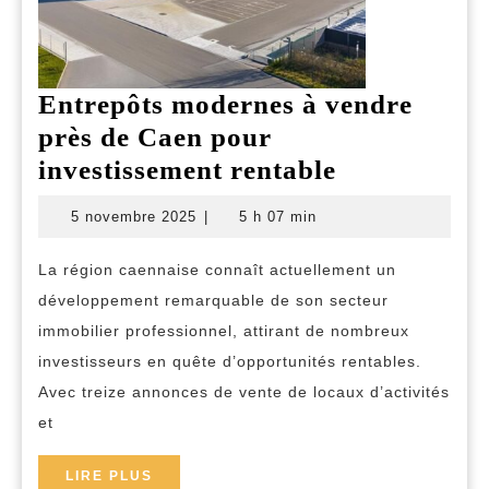
Entrepôts modernes à vendre
près de Caen pour
Entrepôts
investissement rentable
modernes
5
5 novembre 2025
|
5 h 07 min
à
novembre
2025
vendre
La région caennaise connaît actuellement un
près
développement remarquable de son secteur
de
immobilier professionnel, attirant de nombreux
Caen
investisseurs en quête d’opportunités rentables.
Avec treize annonces de vente de locaux d’activités
pour
et
investissem
rentable
LIRE
LIRE PLUS