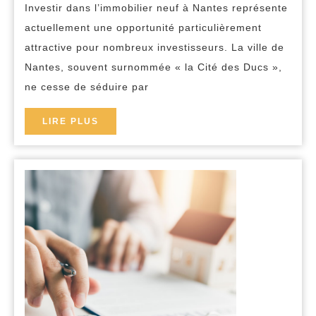
l’immobilier
Investir dans l’immobilier neuf à Nantes représente
neuf
actuellement une opportunité particulièrement
à
attractive pour nombreux investisseurs. La ville de
Nantes
Nantes, souvent surnommée « la Cité des Ducs »,
ne cesse de séduire par
?
Avantages
LIRE
LIRE PLUS
et
PLUS
conseils