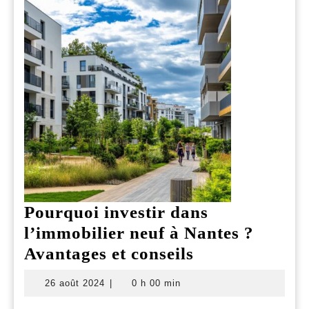
selon
l’âge
du
vende
Pourquoi investir dans
l’immobilier neuf à Nantes ?
Pourquoi
Avantages et conseils
investir
26
26 août 2024
|
0 h 00 min
dans
août
2024