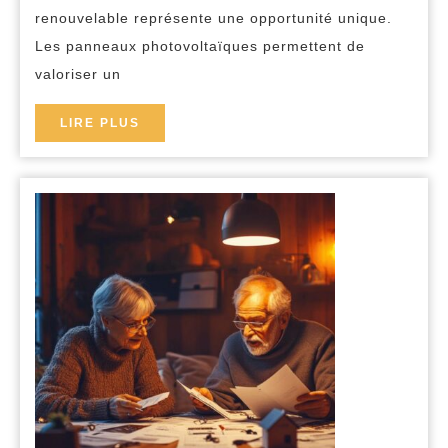
du
renouvelable représente une opportunité unique.
Les panneaux photovoltaïques permettent de
photovoltaïque
valoriser un
pour
les
LIRE
LIRE PLUS
propriétaires
PLUS