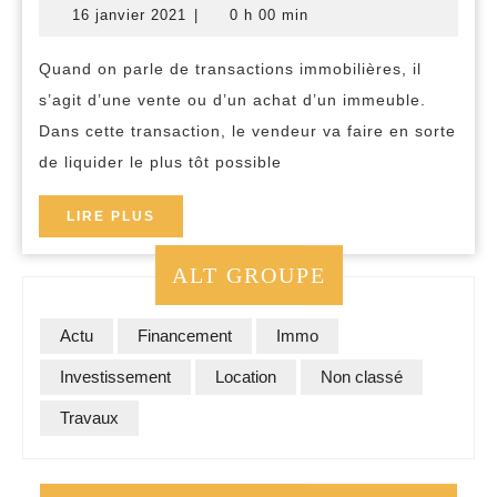
16
16 janvier 2021
|
0 h 00 min
:
janvier
2021
comment
Quand on parle de transactions immobilières, il
conclure
s’agit d’une vente ou d’un achat d’un immeuble.
une
Dans cette transaction, le vendeur va faire en sorte
négociation
de liquider le plus tôt possible
de
LIRE
LIRE PLUS
transaction
PLUS
immobilière
ALT GROUPE
?
Actu
Financement
Immo
Investissement
Location
Non classé
Travaux