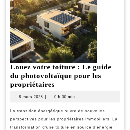
Louez votre toiture : Le guide
du photovoltaïque pour les
Louez
propriétaires
votre
8
8 mars 2025
|
0 h 00 min
toiture
mars
2025
:
La transition énergétique ouvre de nouvelles
Le
perspectives pour les propriétaires immobiliers. La
guide
transformation d'une toiture en source d'énergie