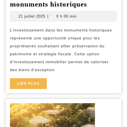
Comment
monuments historiques
optimiser
21
21 juillet 2025
|
0 h 00 min
votre
juillet
2025
investissem
L’investissement dans les monuments historiques
immobilier
représente une opportunité unique pour les
grâce
propriétaires souhaitant allier préservation du
à
patrimoine et stratégie fiscale. Cette option
d’investissement immobilier permet de valoriser
la
des biens d’exception
défiscalisat
des
LIRE
LIRE PLUS
monuments
PLUS
historiques