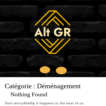
Skip
to
content
Open
Catégorie :
Déménagement
Button
Nothing Found
Dont worry&hellip it happens to the best of us.