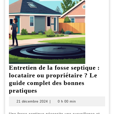
Entretien de la fosse septique :
locataire ou propriétaire ? Le
guide complet des bonnes
Entretien
pratiques
de
21
21 décembre 2024
|
0 h 00 min
la
décembre
2024
fosse
Une fosse septique nécessite une surveillance et