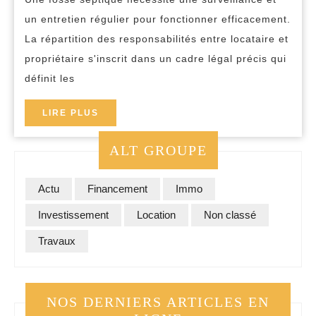
septique
un entretien régulier pour fonctionner efficacement.
:
La répartition des responsabilités entre locataire et
locataire
propriétaire s'inscrit dans un cadre légal précis qui
définit les
ou
propriétaire
LIRE
LIRE PLUS
?
PLUS
Le
ALT GROUPE
guide
complet
Actu
Financement
Immo
des
Investissement
Location
Non classé
bonnes
Travaux
pratiques
NOS DERNIERS ARTICLES EN