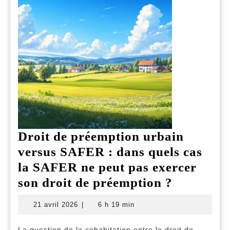
Droit de préemption urbain
versus SAFER : dans quels cas
la SAFER ne peut pas exercer
Droit
son droit de préemption ?
de
21
21 avril 2026
|
6 h 19 min
préempti
avril
2026
urbain
La question de la cohabitation entre le droit de