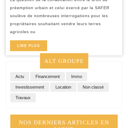
versus
préemption urbain et celui exercé par la SAFER
SAFER
soulève de nombreuses interrogations pour les
:
propriétaires souhaitant vendre leurs terres
agricoles ou
dans
quels
LIRE
LIRE PLUS
cas
PLUS
la
ALT GROUPE
SAFER
ne
Actu
Financement
Immo
peut
Investissement
Location
Non classé
pas
Travaux
exercer
son
droit
NOS DERNIERS ARTICLES EN
de